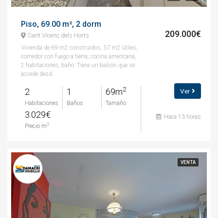
Piso, 69.00 m², 2 dorm
209.000€
Sant Vicenç dels Horts
Vivienda de 69 m2 construidos, 57 m2 útiles,
comedor con fuego a tierra, cocina americana,
2 habitaciones, baño. Tiene un balcón que se
accede desd...
2
2
1
69m
Ver
Habitaciones
Baños
Tamaño
3.029€
Hace 13 horas
2
Precio m
VENTA