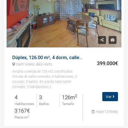
Dúplex, 126.00 m², 4 dorm, calle de barcelona
399.000€
Sant Vicenç dels Horts
Amplia vivienda de 126 m2 construidos
Consta de salón-comedor, 4 habitaciones, 2
cocinas, 3 baños. En planta tiene salón-
comedor, 3 habitaciones y...
2
4
3
126m
Ver
Habitaciones
Baños
Tamaño
3.167€
Hace 13 horas
2
Precio m