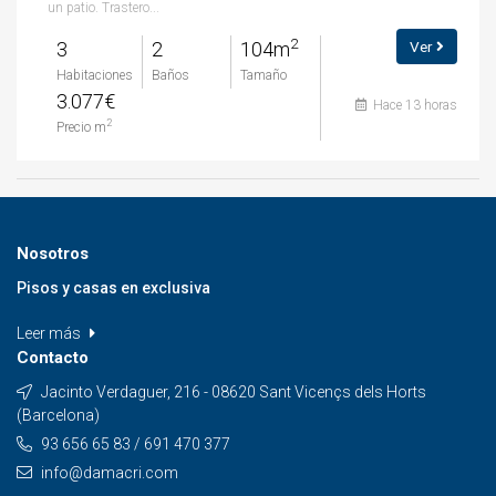
un patio. Trastero...
2
3
2
104m
Ver
Habitaciones
Baños
Tamaño
3.077€
Hace 13 horas
2
Precio m
Nosotros
Pisos y casas en exclusiva
Leer más
Contacto
Jacinto Verdaguer, 216 - 08620 Sant Vicençs dels Horts
(Barcelona)
93 656 65 83 / 691 470 377
info@damacri.com