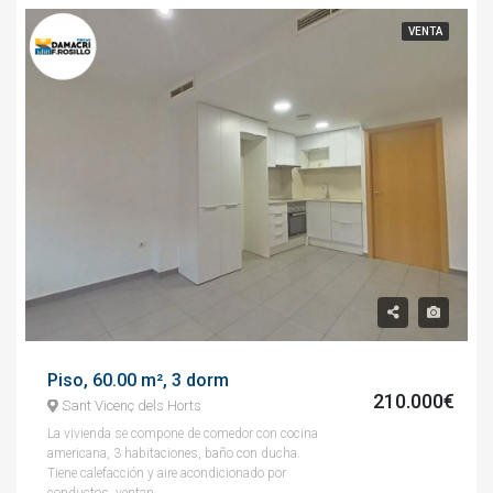
VENTA
Piso, 60.00 m², 3 dorm
210.000€
Sant Vicenç dels Horts
La vivienda se compone de comedor con cocina
americana, 3 habitaciones, baño con ducha.
Tiene calefacción y aire acondicionado por
conductos, ventan...