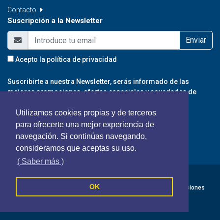
Contacto
Suscripción a la Newsletter
Enviar
Acepto la
política de privacidad
Suscribirte a nuestra Newsletter, serás informado de las
mejores promociones, ofertas especiales y novedades de
nuestro portal.
Utilizamos cookies propias y de terceros
para ofrecerte una mejor experiencia de
navegación. Si continúas navegando,
consideramos que aceptas su uso.
( Saber más )
Fincas Damacri - Todos los derechos reservados
OK
Política de cookies
Política de privacidad
Terminos y Condiciones
Síguenos en