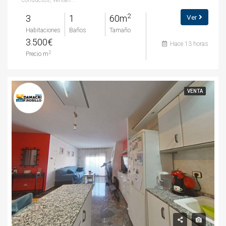
2
3
1
60m
Ver
Habitaciones
Baños
Tamaño
3.500€
Hace 13 horas
2
Precio m
VENTA