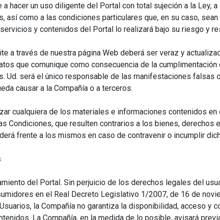
 hacer un uso diligente del Portal con total sujeción a la Ley, 
 así como a las condiciones particulares que, en su caso, sean a
 servicios y contenidos del Portal lo realizará bajo su riesgo y r
ite a través de nuestra página Web deberá ser veraz y actualizad
datos que comunique como consecuencia de la cumplimentación d
s. Ud. será el único responsable de las manifestaciones falsas o
eda causar a la Compañía o a terceros.
zar cualquiera de los materiales e informaciones contenidos en el
 Condiciones, que resulten contrarios a los bienes, derechos e
erá frente a los mismos en caso de contravenir o incumplir dic
s
miento del Portal. Sin perjuicio de los derechos legales del usua
midores en el Real Decreto Legislativo 1/2007, de 16 de noviem
uarios, la Compañía no garantiza la disponibilidad, acceso y c
ntenidos. La Compañía, en la medida de lo posible, avisará previ