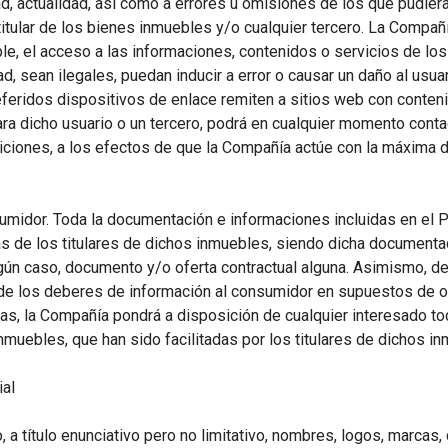
dad, actualidad, así como a errores u omisiones de los que pudie
titular de los bienes inmuebles y/o cualquier tercero. La Compañ
ble, el acceso a las informaciones, contenidos o servicios de l
d, sean ilegales, puedan inducir a error o causar un daño al usu
feridos dispositivos de enlace remiten a sitios web con contenid
ara dicho usuario o un tercero, podrá en cualquier momento conta
iones, a los efectos de que la Compañía actúe con la máxima di
midor. Toda la documentación e informaciones incluidas en el Po
ias de los titulares de dichos inmuebles, siendo dicha documen
ningún caso, documento y/o oferta contractual alguna. Asimismo, d
de los deberes de información al consumidor en supuestos de of
as, la Compañía pondrá a disposición de cualquier interesado t
inmuebles, que han sido facilitadas por los titulares de dichos i
ial
 a título enunciativo pero no limitativo, nombres, logos, marcas