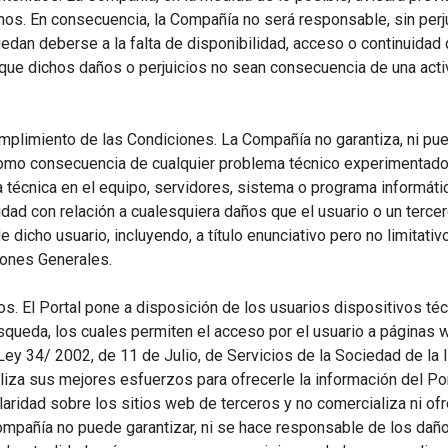
os. En consecuencia, la Compañía no será responsable, sin perjui
edan deberse a la falta de disponibilidad, acceso o continuidad 
que dichos daños o perjuicios no sean consecuencia de una acti
mplimiento de las Condiciones. La Compañía no garantiza, ni pu
como consecuencia de cualquier problema técnico experimentado 
ía técnica en el equipo, servidores, sistema o programa informáti
ad con relación a cualesquiera daños que el usuario o un terc
 dicho usuario, incluyendo, a título enunciativo pero no limitativ
iones Generales.
s. El Portal pone a disposición de los usuarios dispositivos téc
squeda, los cuales permiten el acceso por el usuario a páginas
Ley 34/ 2002, de 11 de Julio, de Servicios de la Sociedad de la 
iza sus mejores esfuerzos para ofrecerle la información del Port
laridad sobre los sitios web de terceros y no comercializa ni of
ompañía no puede garantizar, ni se hace responsable de los daño