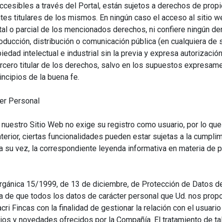
cesibles a través del Portal, están sujetos a derechos de propied
es titulares de los mismos. En ningún caso el acceso al sitio we
tal o parcial de los mencionados derechos, ni confiere ningún dere
roducción, distribución o comunicación pública (en cualquiera d
dad intelectual e industrial sin la previa y expresa autorizació
ercero titular de los derechos, salvo en los supuestos expresam
incipios de la buena fe.
ter Personal
 nuestro Sitio Web no exige su registro como usuario, por lo que
erior, ciertas funcionalidades pueden estar sujetas a la cumplim
 a su vez, la correspondiente leyenda informativa en materia de 
Orgánica 15/1999, de 13 de diciembre, de Protección de Datos de
ma de que todos los datos de carácter personal que Ud. nos prop
ri Fincas con la finalidad de gestionar la relación con el usuari
ios y novedades ofrecidos por la Compañía. El tratamiento de ta