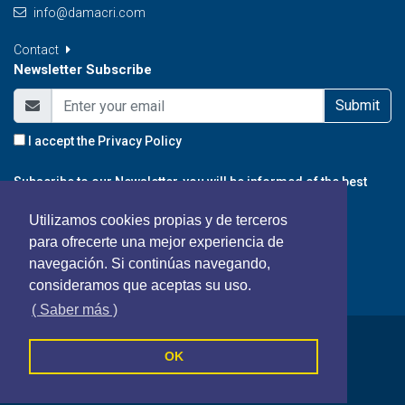
info@damacri.com
Contact
Newsletter Subscribe
Submit
I accept the
Privacy Policy
Subscribe to our Newsletter, you will be informed of the best
promotions, special offers and news from our portal.
Utilizamos cookies propias y de terceros
para ofrecerte una mejor experiencia de
navegación. Si continúas navegando,
consideramos que aceptas su uso.
( Saber más )
Fincas Damacri - All rights reserved
OK
Cookies Policy
Privacy Policy
Terms and Conditions
Follow us on